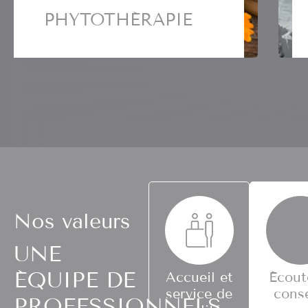
AROMATHÉRAPIE
nses
Offrez-vous tous les bienfaits des huil
essentielles.
En savoir plus
Nos valeurs
UNE
ÉQUIPE DE
Accueil et
Écout
service de
conse
PROFESSIONNELS