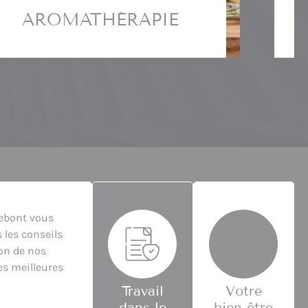
DERMO-COSMÉTIQUE
Des produits sûrs et efficaces pour
soigner votre peau.
En savoir plus
ebont vous
 les conseils
ion de nos
es meilleures
Travail
Votre
dans le
bien-être