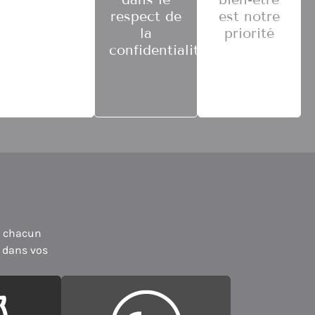
respect de
est notre
la
priorité
confidentialité
, chacun
 dans vos