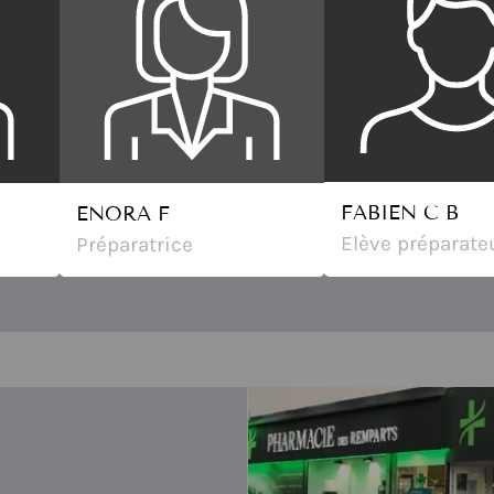
FABIEN C B
ENORA F
Elève préparate
Préparatrice