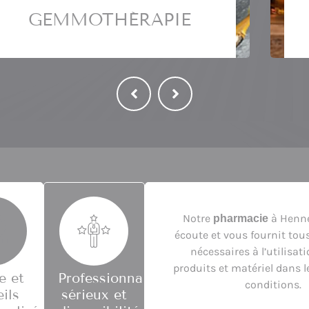
MICRONUTRITION
es
Des compléments alimentaires pour
améliorer votre santé.
En savoir plus
Notre
à Henn
pharmacie
écoute et vous fournit tous
nécessaires à l’utilisat
produits et matériel dans l
e et
Professionnalisme,
conditions.
ils
sérieux et