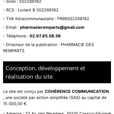
- Siren :
502268162
- RCS :
Lorient B 502268162
- TVA Intracommunautaire :
FR96502268162
- Email :
pharmacieremparts@gmail.com
- Téléphone :
02.97.85.58.58
- Directeur de la publication : PHARMACIE DES
REMPARTS
Conception, développement et
réalisation du site
Le site est conçu par
COHÉRENCE COMMUNICATION
,
une société par action simplifiée (SAS) au capital de
15 000,00 €.
-
Adresse : 27 Av. des Peupliers, 35510 Cesson-Sévigné