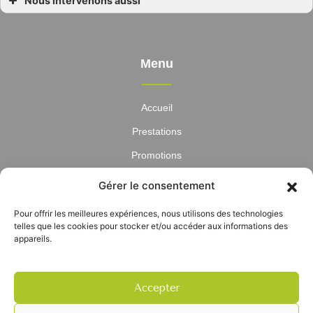
Nous intervenons aussi
Pharmacie Brandérion
Pharmacie Caudan
Pharmacie Hennebont
Pharmacie Inzinzac-Lochrist
Pharmacie Kervignac
Menu
Pharmacie Lanester
Pharmacie Languidic
Pharmacie Lorient
Pharmacie Merlevenez
Accueil
Pharmacie Nostang
Pharmacie Riantec
Prestations
Promotions
Parapharmacie
Gérer le consentement
Actualités
Pour offrir les meilleures expériences, nous utilisons des technologies
Contact
telles que les cookies pour stocker et/ou accéder aux informations des
appareils.
Accepter